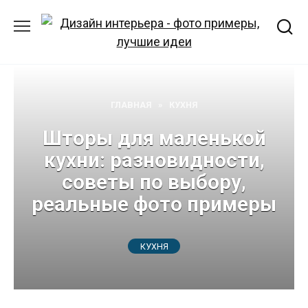
Перейти
к
содержанию
ГЛАВНАЯ
»
КУХНЯ
Шторы для маленькой
кухни: разновидности,
советы по выбору,
реальные фото примеры
КУХНЯ