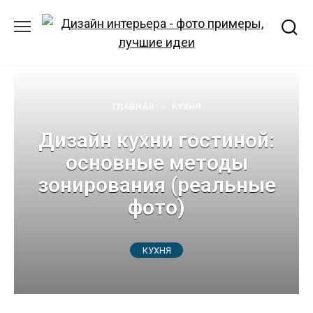
Перейти
к
содержанию
ГЛАВНАЯ
»
КУХНЯ
Дизайн кухни гостиной:
основные методы
зонирования (реальные
фото)
КУХНЯ