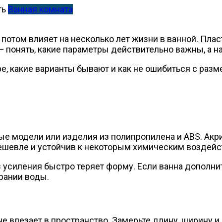
Ванная комната
 потом влияет на несколько лет жизни в ванной. Пла
— понять, какие параметры действительно важны, а н
е, какие варианты бывают и как не ошибиться с разм
 модели или изделия из полипропилена и ABS. Акрил
ешевле и устойчив к некоторым химическим воздейст
з усиления быстро теряет форму. Если ванна дополн
ирании воды.
 не влезает в пространство. Замерьте длину, ширину 