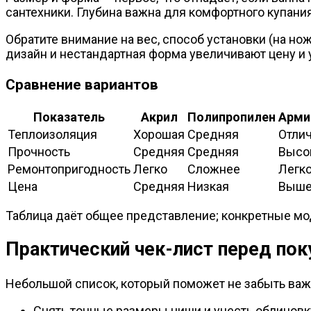
сантехники. Глубина важна для комфортного купания
Обратите внимание на вес, способ установки (на но
дизайн и нестандартная форма увеличивают цену и
Сравнение вариантов
Показатель
Акрил
Полипропилен
Арми
Теплоизоляция
Хорошая
Средняя
Отли
Прочность
Средняя
Средняя
Высо
Ремонтопригодность
Легко
Сложнее
Легк
Цена
Средняя
Низкая
Выше
Таблица даёт общее представление; конкретные мод
Практический чек-лист перед пок
Небольшой список, который поможет не забыть важ
Снять точные размеры ниши и учесть облицовк