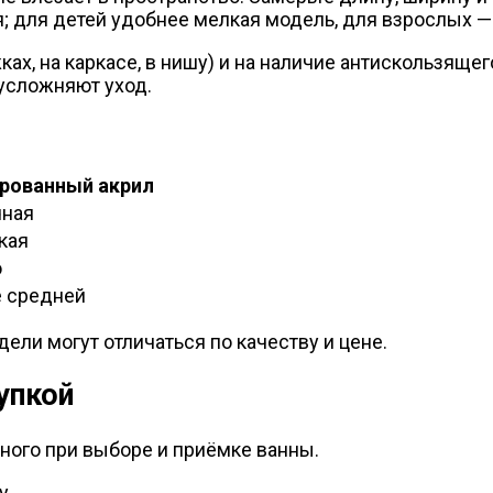
; для детей удобнее мелкая модель, для взрослых — 
жках, на каркасе, в нишу) и на наличие антискользящ
 усложняют уход.
рованный акрил
чная
кая
о
 средней
ели могут отличаться по качеству и цене.
упкой
ного при выборе и приёмке ванны.
у.