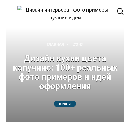
Перейти
к
содержанию
ГЛАВНАЯ
»
КУХНЯ
Дизайн кухни цвета
капучино: 100+ реальных
фото примеров и идей
оформления
КУХНЯ